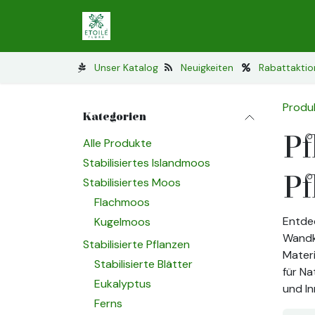
Zum Inhalt springen
Stabilisiertes Islandmoos
Stabilis
Unser Katalog
Neuigkeiten
Rabattakti
Produ
Kategorien
Pf
Alle Produkte
Stabilisiertes Islandmoos
Pf
Stabilisiertes Moos
Flachmoos
Entdec
Kugelmoos
Wandku
Stabilisierte Pflanzen
Materi
Stabilisierte Blätter
für Na
Eukalyptus
und In
Ferns