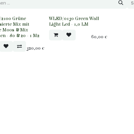
S
2100 Grüne
WLED/0130 Green Wall
isierte Mix mit
Light Led - 1,0 LM
e Moos & Mix
en - 80 & 20 - 1 M2
60,00
€
320,00
€