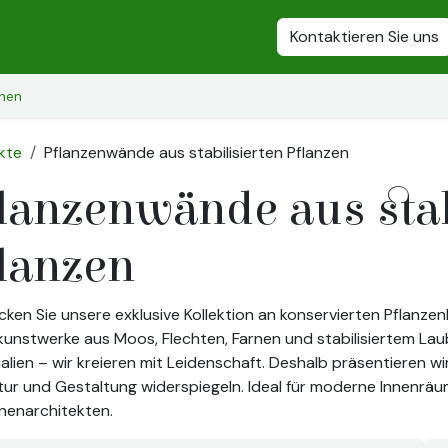
iertes Moos
Stabilisierte Pflanzen
Stabilisierte Blumen
Kontaktieren Sie uns
Sta
onen
kte
Pflanzenwände aus stabilisierten Pflanzen
lanzenwände aus stab
lanzen
ken Sie unsere exklusive Kollektion an konservierten Pflanzenb
nstwerke aus Moos, Flechten, Farnen und stabilisiertem Laub. B
alien – wir kreieren mit Leidenschaft. Deshalb präsentieren wi
tur und Gestaltung widerspiegeln. Ideal für moderne Innenräume
nenarchitekten.