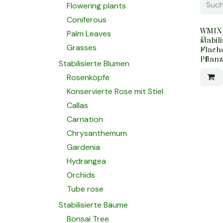
Flowering plants
Coniferous
WMIX/
Palm Leaves
stabil
Grasses
Flach
Pflanz
Stabilisierte Blumen
Rosenköpfe
Konservierte Rose mit Stiel
Callas
Carnation
Chrysanthemum
Gardenia
Hydrangea
Orchids
Tube rose
Stabilisierte Bäume
Bonsai Tree