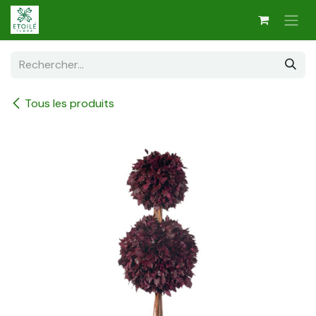
Se rendre au contenu
Tous les produits