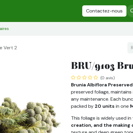
es
Plantes Stabilisées
Fleurs stabilisées
Contactez-nous
Arbres stabilisés
aires
e Vert 2
BRU/9103 Brun
(0 avis)
Brunia Albiflora Preserved
preserved foliage, maintains 
any maintenance. Each bun
packed by
20 units
in one
M
This foliage is widely used in
creation, and the making 
texture and deep green tone,