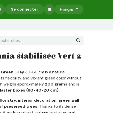
Accessoires
Se connecter
Murs Végétaux Stabilisés
Nos Services
Français
ia stabilisée Vert 2
Green
Gray
30-60 cm is a natural
its flexibility and vibrant green color without
ch weighs approximately
200 grams
and is
aster boxes (80×40×20 cm).
floristry, interior decoration, green wall
of preserved trees.
Thanks to its dense
 it adds contrast, volume, and a natural