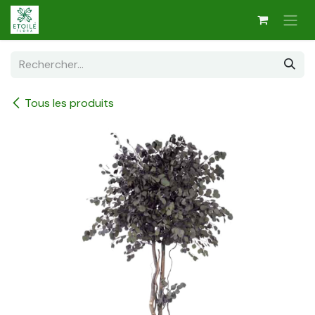
Se rendre au contenu
Tous les produits