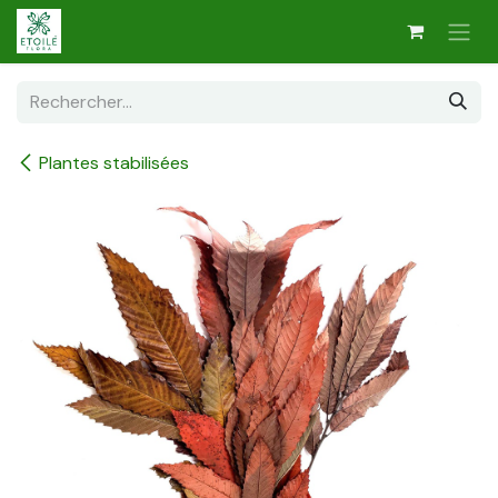
Se rendre au contenu
Plantes stabilisées