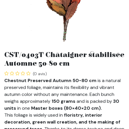
CST/0403T Châtaigner stabilisée
Automne 50-80 cm
(0 avis)
Chestnut Preserved Autumn 50-80 cm
is a natural
preserved foliage, maintains its flexibility and vibrant
autumn color without any maintenance. Each bunch
weighs approximately
150 grams
and is packed by
30
units
in one
Master boxes (80×40×20 cm).
This foliage is widely used in
floristry, interior
decoration, green wall creation, and the making of
preserved trees
. Thanks to its dense texture and deep