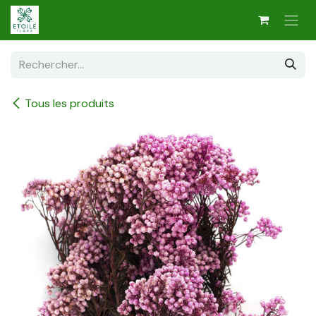
Se rendre au contenu
Tous les produits