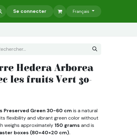
Accessoires
Se connecter
Murs Végétaux Stabilisés
Nos Services
Français
rre Hedera Arborea
c les fruits Vert 30-
its Preserved Green 30-60 cm
is a natural
its flexibility and vibrant green color without
ch weighs approximately
150 grams
and is
aster boxes (80×40×20 cm).