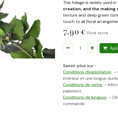
This foliage is widely used in
creation, and the making 
texture and deep green tone,
touch to all floral arrangem
7,90
€
Hors taxes
Ajou
Savoir plus sur :
Conditions d'exploitation
– C
intérieur et une longue durée
Conditions de vente
– Inform
paiement.
Conditions de livraison
– Dét
commande.