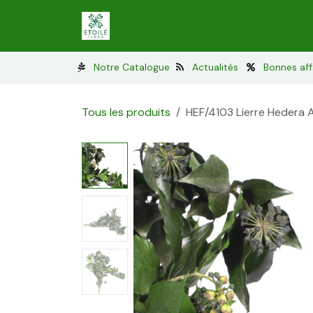
Se rendre au contenu
Lichen stabilisé
Mousses stabilisé
Notre Catalogue
Actualités
Bonnes aff
Tous les produits
HEF/4103 Lierre Hedera A