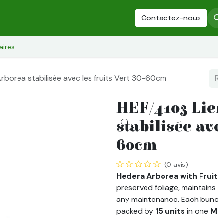
es
Plantes Stabilisées
Fleurs stabilisées
Contactez-nous
Arbres stabilisés
aires
rborea stabilisée avec les fruits Vert 30-60cm
HEF/4103 Lie
stabilisée ave
60cm
(0 avis)
Hedera Arborea with Fru
preserved foliage, maintains 
any maintenance. Each bun
packed by
15 units
in one
M