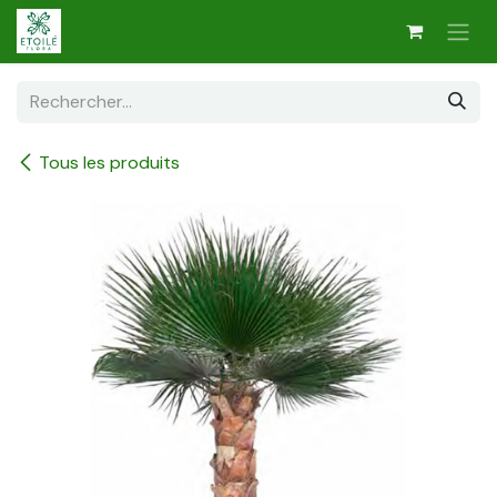
Se rendre au contenu
Tous les produits