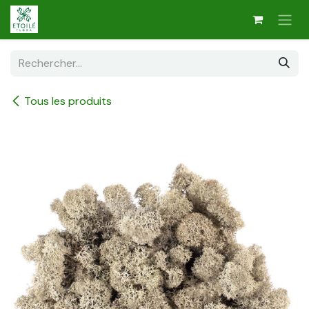
Se rendre au contenu
Tous les produits