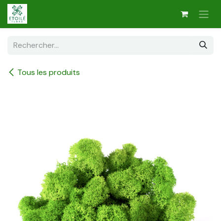
Se rendre au contenu
Tous les produits