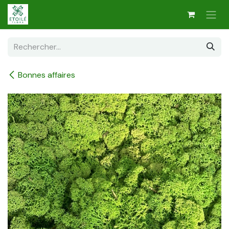
Se rendre au contenu
Bonnes affaires