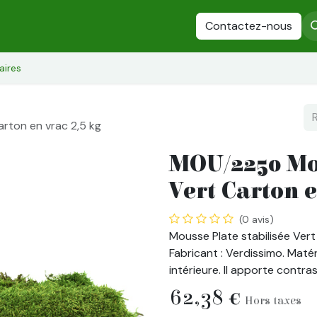
es
Plantes Stabilisées
Fleurs stabilisées
Contactez-nous
Arbres stabilisés
aires
rton en vrac 2,5 kg
MOU/2250 Mou
Vert Carton e
(0 avis)
Mousse Plate stabilisée Vert 
Fabricant : Verdissimo. Matéri
intérieure. Il apporte contra
62,38
€
Hors taxes