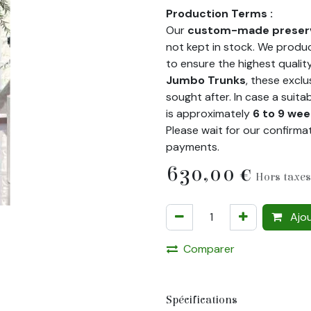
Production Terms :
Our
custom-made preser
not kept in stock. We prod
to ensure the highest quality.
Jumbo Trunks
, these exclu
sought after. In case a suita
is approximately
6 to 9 wee
Please wait for our confirma
payments.
630,00
€
Hors taxes
Ajou
Comparer
Spécifications