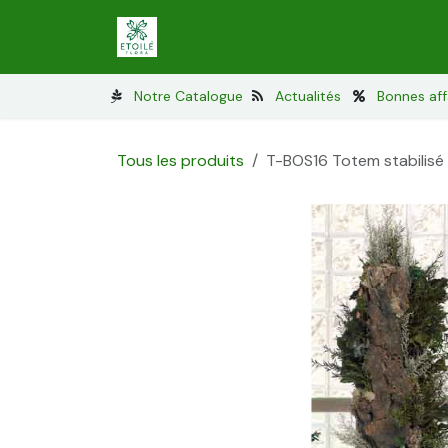
Se rendre au contenu
Lichen stabilisé
Mousses stabilisé
Notre Catalogue
Actualités
Bonnes aff
Tous les produits
T-BOS16 Totem stabilisé