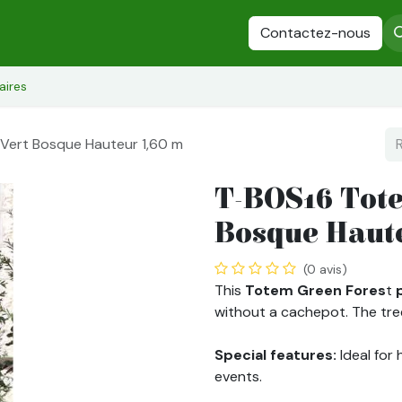
es
Plantes Stabilisées
Fleurs stabilisées
Contactez-nous
Arbres stabilisés
aires
 Vert Bosque Hauteur 1,60 m
T-BOS16 Tote
Bosque Haute
(0 avis)
This
Totem
Green Fores
t
without a cachepot. The tre
Special features:
Ideal for
events.