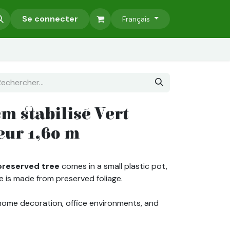
Accessoires
Se connecter
Murs Végétaux Stabilisés
Nos Services
Français
m stabilisé Vert
ur 1,60 m
preserved tree
comes in a small plastic pot,
e is made from preserved foliage
.
 home decoration, office environments, and