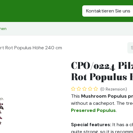
iertes Moos
Stabilisierte Pflanzen
Stabilisierte Blumen
Kontaktieren Sie uns
Sta
onen
ert Rot Populus Höhe 240 cm
CPO/0224 Pil
Rot Populus 
(0 Rezension)
This
Mushroom Populus pr
without a cachepot. The tre
Preserved Populus
.
Special features:
It has a 
quite strong, so it is recomm