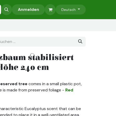
bilisierte Bäume
Anmelden
Zubehör
Pflanzenwände aus stabilisierten
Deutsch
zbaum stabilisiert
Höhe 240 cm
eserved tree
comes in a small plastic pot,
e is made from preserved foliage -
Red
characteristic Eucalyptus scent that can be
ended to place it in a well-ventilated area.