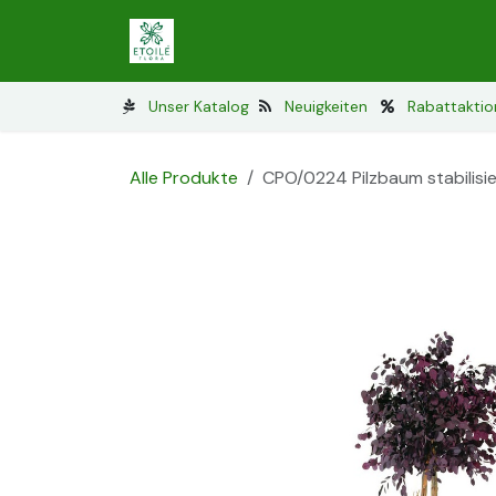
Zum Inhalt springen
Stabilisiertes Islandmoos
Stabilis
Unser Katalog
Neuigkeiten
Rabattakti
Alle Produkte
CPO/0224 Pilzbaum stabilisi