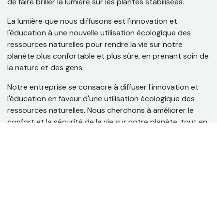
de faire briller la lumière sur les plantes stabilisées.
La lumière que nous diffusons est l'innovation et
l'éducation à une nouvelle utilisation écologique des
ressources naturelles pour rendre la vie sur notre
planète plus confortable et plus sûre, en prenant soin de
la nature et des gens.
Notre entreprise se consacre à diffuser l'innovation et
l'éducation en faveur d'une utilisation écologique des
ressources naturelles. Nous cherchons à améliorer le
confort et la sécurité de la vie sur notre planète, tout en
prenant soin de la nature et des personnes. La lumière
que nous diffusons est celle d'une nouvelle approche
durable pour un monde meilleur.
Nous avons créé une interface utilisateur conviviale sur
notre site web afin de rendre vos commandes simples et
faciles. Dans l'article Procédures de commande, vous
trouverez toutes les informations nécessaires.