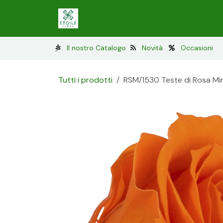
Passa al contenuto
Lichene stabilizzato
Muschio stabi
Il nostro Catalogo
Novità
Occasioni
Tutti i prodotti
RSM/1530 Teste di Rosa Mini