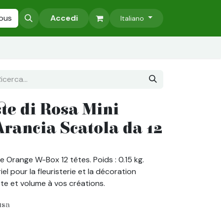
zati
ous
Accessori
Accedi
Pareti Verdi Stabilizzate
I nostri servizi
Italiano
te di Rosa Mini
Arancia Scatola da 12
e Orange W-Box 12 têtes. Poids : 0.15 kg.
el pour la fleuristerie et la décoration
ste et volume à vos créations.
usa