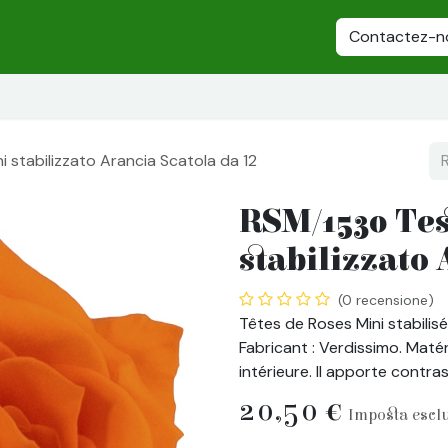
lizzato
Piante Stabilizzate
Fiori stabilizzati
Alberi stabiliz
Contactez-n
 stabilizzato Arancia Scatola da 12
RSM/1530 Tes
stabilizzato 
(0 recensione)
Têtes de Roses Mini stabilisé
Fabricant : Verdissimo. Matéri
intérieure. Il apporte contra
20,50
€
Imposta escl