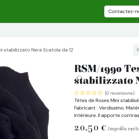
lizzato
Piante Stabilizzate
Fiori stabilizzati
Alberi stabiliz
Contactez-n
 stabilizzato Nera Scatola da 12
RSM/1990 Tes
stabilizzato 
(0 recensione)
Têtes de Roses Mini stabilisé
Fabricant : Verdissimo. Matéri
intérieure. Il apporte contra
20,50
€
Imposta escl