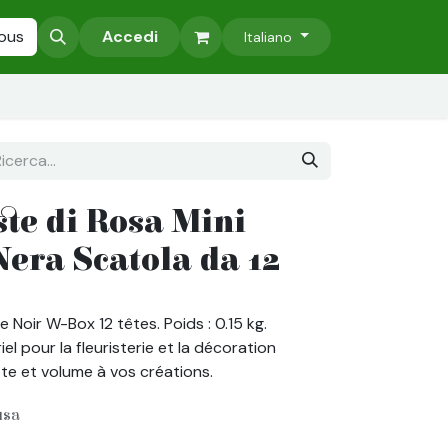
zati
ous
Accessori
Accedi
Pareti Verdi Stabilizzate
I nostri servizi
Italiano
te di Rosa Mini
Nera Scatola da 12
e Noir W-Box 12 têtes. Poids : 0.15 kg.
el pour la fleuristerie et la décoration
ste et volume à vos créations.
usa