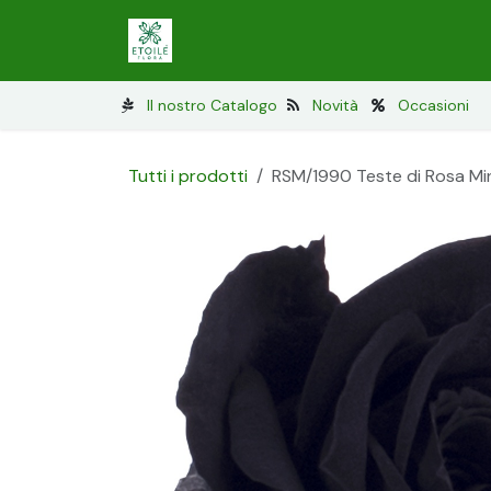
Passa al contenuto
Lichene stabilizzato
Muschio stabi
Il nostro Catalogo
Novità
Occasioni
Tutti i prodotti
RSM/1990 Teste di Rosa Mini